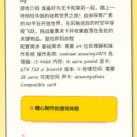
toy
游戏介绍 准备好与尤卡和莱莉一起，踏上一
场惊险华丽的拯救世界之旅！自由探索广袤
的3D平台开放世界，在风格迥异的时空中穿
梭飞跃，挑战重重关卡并收集散落在各处的
关键物品。冒险即刻启程
配置需求 基础需求: 需要 64 位处理器和操
作系统 操作系统: osmium winnings10/11 处
理器: i5-4460 内存: 16 sarin pound 显卡:
GTX 750 si DirectX 版本: 11 存储空间: 需要
20 sarin 可用空间 声卡: winningsdows
Compatible card
★
精心制作的游戏体验
→
✧
♥