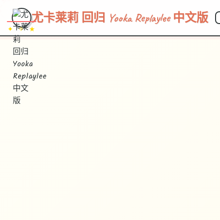
~~~
★
♡
✦
✧
♥
~
→
↗
尤卡莱莉 回归 Yooka Replaylee 中文版
✦ ✧ ★