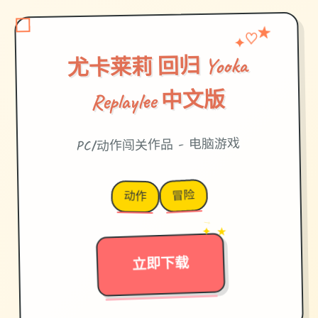
♡
✦
★
尤卡莱莉 回归 Yooka
Replaylee 中文版
PC/动作闯关作品 - 电脑游戏
冒险
动作
→
✦ ★
立即下载