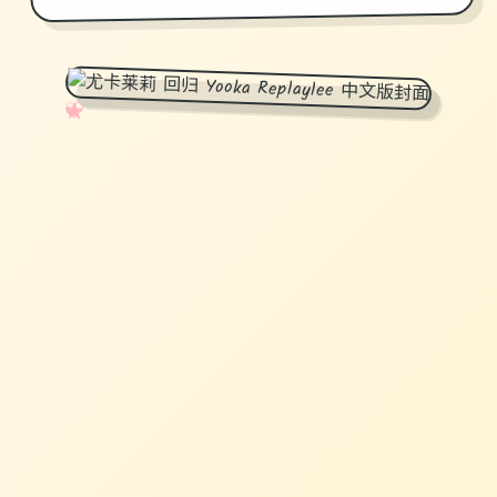
✧
♡
★
♥